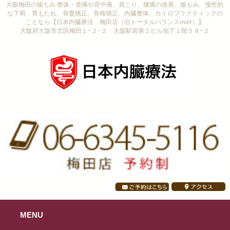
大阪梅田の腸もみ 整体・首痛や背中痛、肩こり、腰痛の改善、腸もみ、慢性的
な下痢、胃もたれ、骨盤矯正、骨格矯正、内臓整体、カイロプラクティックの
ことなら【日本内臓療法 梅田店（旧トータルバランスover）】
大阪府大阪市北区梅田１−２−２ 大阪駅前第２ビル地下１階５８−２
MENU