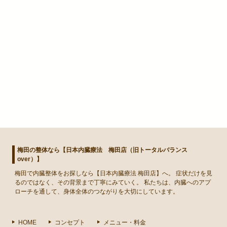
梅田の整体なら【日本内臓療法 梅田店（旧トータルバランス
over）】
梅田
で
内臓整体
をお探しなら【日本内臓療法 梅田店】へ。 症状だけを見
るのではなく、その背景まで丁寧にみていく。 私たちは、内臓へのアプ
ローチを通して、身体全体のつながりを大切にしています。
HOME
コンセプト
メニュー・料金