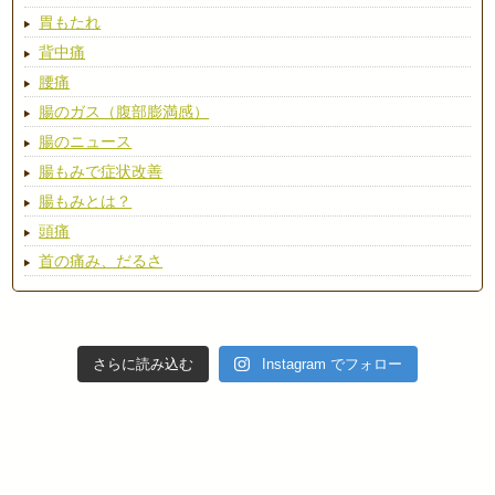
胃もたれ
背中痛
腰痛
腸のガス（腹部膨満感）
腸のニュース
腸もみで症状改善
腸もみとは？
頭痛
首の痛み、だるさ
さらに読み込む
Instagram でフォロー