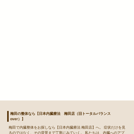
梅田の整体なら【日本内臓療法 梅田店（旧トータルバランス
over）】
梅田
で
内臓整体
をお探しなら【日本内臓療法 梅田店】へ。 症状だけを見
るのではなく、その背景まで丁寧にみていく。 私たちは、内臓へのアプ