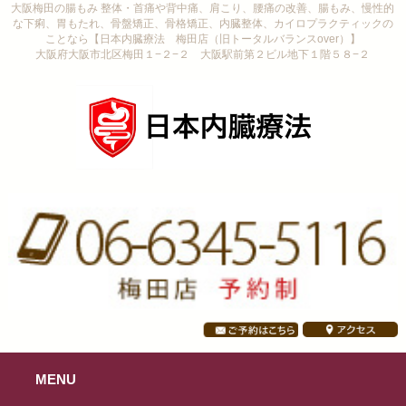
大阪梅田の腸もみ 整体・首痛や背中痛、肩こり、腰痛の改善、腸もみ、慢性的
な下痢、胃もたれ、骨盤矯正、骨格矯正、内臓整体、カイロプラクティックの
ことなら【日本内臓療法 梅田店（旧トータルバランスover）】
大阪府大阪市北区梅田１−２−２ 大阪駅前第２ビル地下１階５８−２
MENU