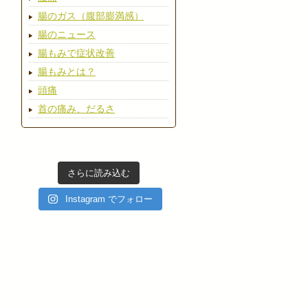
腸のガス（腹部膨満感）
腸のニュース
腸もみで症状改善
腸もみとは？
頭痛
首の痛み、だるさ
さらに読み込む
Instagram でフォロー