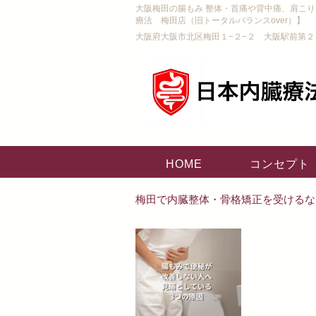
大阪梅田の腸もみ 整体・首痛や背中痛、肩こ
療法 梅田店（旧トータルバランスover）】
大阪府大阪市北区梅田１−２−２ 大阪駅前第２
HOME
コンセプト
梅田で内臓整体・骨格矯正を受けるな