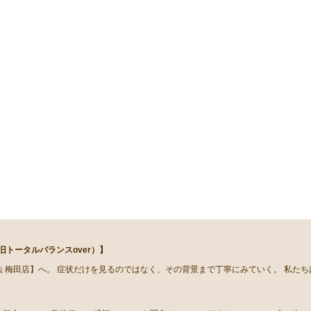
トータルバランスover）】
 梅田店】へ。 症状だけを見るのではなく、その背景まで丁寧にみていく。 私た