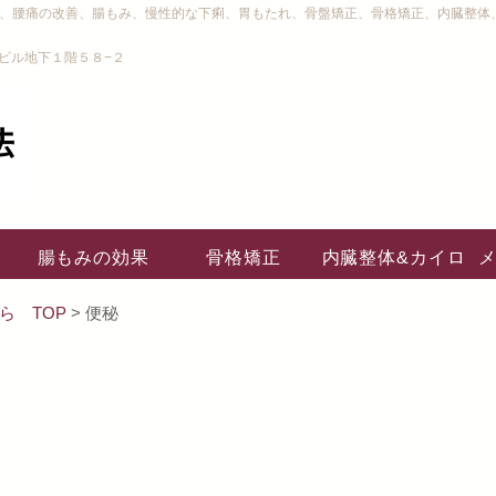
り、腰痛の改善、腸もみ、慢性的な下痢、胃もたれ、骨盤矯正、骨格矯正、内臓整体
ビル地下１階５８−２
腸もみの効果
骨格矯正
内臓整体&カイロ
ら TOP
> 便秘