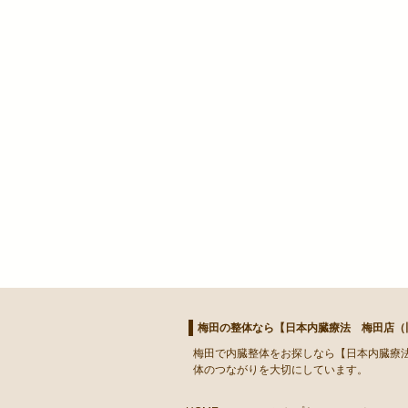
梅田の整体なら【日本内臓療法 梅田店（旧
梅田
で
内臓整体
をお探しなら【日本内臓療法
体のつながりを大切にしています。