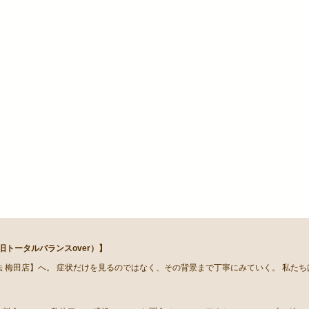
トータルバランスover）】
 梅田店】へ。 症状だけを見るのではなく、その背景まで丁寧にみていく。 私た