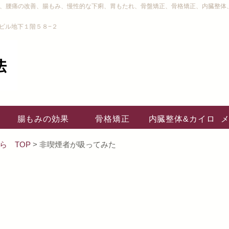
り、腰痛の改善、腸もみ、慢性的な下痢、胃もたれ、骨盤矯正、骨格矯正、内臓整体
ビル地下１階５８−２
腸もみの効果
骨格矯正
内臓整体&カイロ
ら TOP
> 非喫煙者が吸ってみた