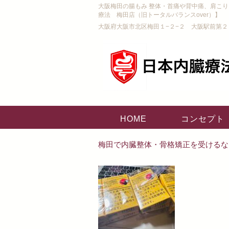
大阪梅田の腸もみ 整体・首痛や背中痛、肩こ
療法 梅田店（旧トータルバランスover）】
大阪府大阪市北区梅田１−２−２ 大阪駅前第２
HOME
コンセプト
梅田で内臓整体・骨格矯正を受けるな