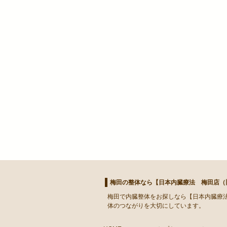
梅田の整体なら【日本内臓療法 梅田店（旧
梅田
で
内臓整体
をお探しなら【日本内臓療法
体のつながりを大切にしています。