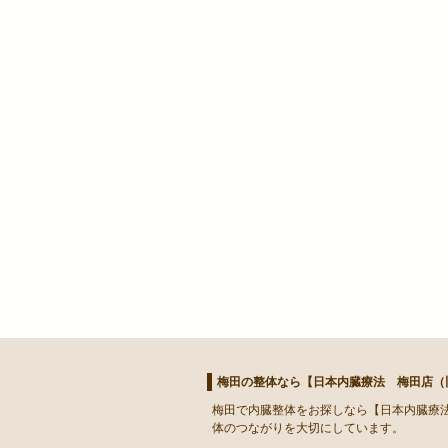
梅田の整体なら【日本内臓療法 梅田店（旧
梅田
で
内臓整体
をお探しなら【日本内臓療法
体のつながりを大切にしています。