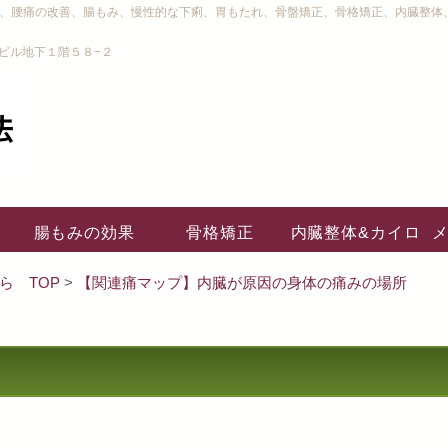
り、腰痛の改善、腸もみ、慢性的な下痢、胃もたれ、骨盤矯正、骨格矯正、内臓整体
ビル地下１階５８−２
腸もみの効果
骨格矯正
内臓整体&カイロ
ら TOP
>
【関連痛マップ】内臓が原因の身体の痛みの場所