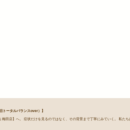
トータルバランスover）】
 梅田店】へ。 症状だけを見るのではなく、その背景まで丁寧にみていく。 私た