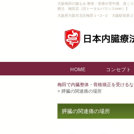
大阪梅田の腸もみ 整体・首痛や背中痛、肩こ
療法 梅田店（旧トータルバランスover）】
大阪府大阪市北区梅田１−２−２ 大阪駅前第２
HOME
コンセプト
梅田で内臓整体・骨格矯正を受けるな
> 膵臓の関連痛の場所
膵臓の関連痛の場所