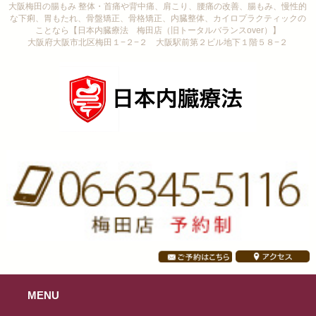
大阪梅田の腸もみ 整体・首痛や背中痛、肩こり、腰痛の改善、腸もみ、慢性的
な下痢、胃もたれ、骨盤矯正、骨格矯正、内臓整体、カイロプラクティックの
ことなら【日本内臓療法 梅田店（旧トータルバランスover）】
大阪府大阪市北区梅田１−２−２ 大阪駅前第２ビル地下１階５８−２
MENU