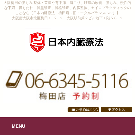
大阪梅田の腸もみ 整体・首痛や背中痛、肩こり、腰痛の改善、腸もみ、慢性的
な下痢、胃もたれ、骨盤矯正、骨格矯正、内臓整体、カイロプラクティックの
ことなら【日本内臓療法 梅田店（旧トータルバランスover）】
大阪府大阪市北区梅田１−２−２ 大阪駅前第２ビル地下１階５８−２
MENU