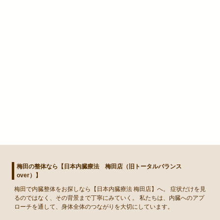
梅田の整体なら【日本内臓療法 梅田店（旧トータルバランス
over）】
梅田
で
内臓整体
をお探しなら【日本内臓療法 梅田店】へ。 症状だけを見
るのではなく、その背景まで丁寧にみていく。 私たちは、内臓へのアプ
ローチを通して、身体全体のつながりを大切にしています。