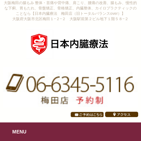
大阪梅田の腸もみ 整体・首痛や背中痛、肩こり、腰痛の改善、腸もみ、慢性的
な下痢、胃もたれ、骨盤矯正、骨格矯正、内臓整体、カイロプラクティックの
ことなら【日本内臓療法 梅田店（旧トータルバランスover）】
大阪府大阪市北区梅田１−２−２ 大阪駅前第２ビル地下１階５８−２
MENU