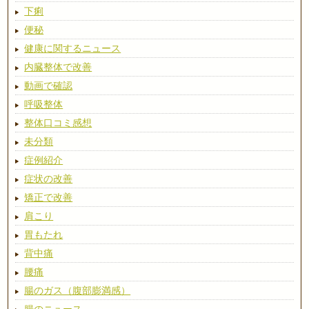
下痢
便秘
健康に関するニュース
内臓整体で改善
動画で確認
呼吸整体
整体口コミ感想
未分類
症例紹介
症状の改善
矯正で改善
肩こり
胃もたれ
背中痛
腰痛
腸のガス（腹部膨満感）