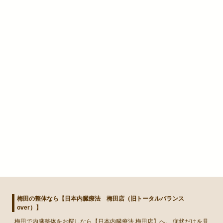
梅田の整体なら【日本内臓療法 梅田店（旧トータルバランス
over）】
梅田
で
内臓整体
をお探しなら【日本内臓療法 梅田店】へ。 症状だけを見