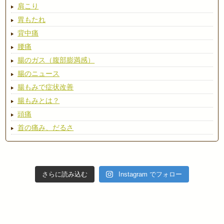
肩こり
胃もたれ
背中痛
腰痛
腸のガス（腹部膨満感）
腸のニュース
腸もみで症状改善
腸もみとは？
頭痛
首の痛み、だるさ
さらに読み込む
Instagram でフォロー