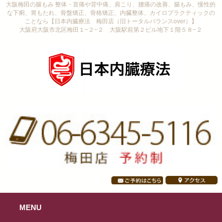
大阪梅田の腸もみ 整体・首痛や背中痛、肩こり、腰痛の改善、腸もみ、慢性的
な下痢、胃もたれ、骨盤矯正、骨格矯正、内臓整体、カイロプラクティックの
ことなら【日本内臓療法 梅田店（旧トータルバランスover）】
大阪府大阪市北区梅田１−２−２ 大阪駅前第２ビル地下１階５８−２
MENU