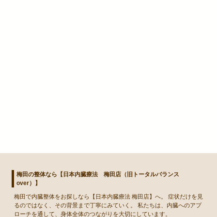
梅田の整体なら【日本内臓療法 梅田店（旧トータルバランス
over）】
梅田
で
内臓整体
をお探しなら【日本内臓療法 梅田店】へ。 症状だけを見
るのではなく、その背景まで丁寧にみていく。 私たちは、内臓へのアプ
ローチを通して、身体全体のつながりを大切にしています。