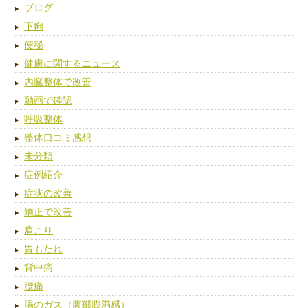
ブログ
下痢
便秘
健康に関するニュース
内臓整体で改善
動画で確認
呼吸整体
整体口コミ感想
未分類
症例紹介
症状の改善
矯正で改善
肩こり
胃もたれ
背中痛
腰痛
腸のガス（腹部膨満感）