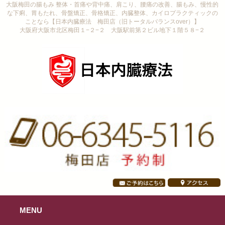
大阪梅田の腸もみ 整体・首痛や背中痛、肩こり、腰痛の改善、腸もみ、慢性的
な下痢、胃もたれ、骨盤矯正、骨格矯正、内臓整体、カイロプラクティックの
ことなら【日本内臓療法 梅田店（旧トータルバランスover）】
大阪府大阪市北区梅田１−２−２ 大阪駅前第２ビル地下１階５８−２
MENU