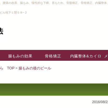
り、腰痛の改善、腸もみ、慢性的な下痢、胃もたれ、骨盤矯正、骨格矯正、内臓整体
ビル地下１階５８−２
腸もみの効果
骨格矯正
内臓整体&カイロ
ら TOP
>
腸もみの後のビール
2016/08/2