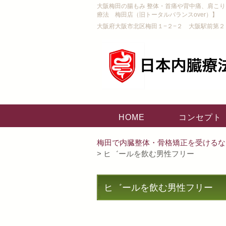
大阪梅田の腸もみ 整体・首痛や背中痛、肩こ
療法 梅田店（旧トータルバランスover）】
大阪府大阪市北区梅田１−２−２ 大阪駅前第２
HOME
コンセプト
梅田で内臓整体・骨格矯正を受けるな
> ヒ゛ールを飲む男性フリー
ヒ゛ールを飲む男性フリー