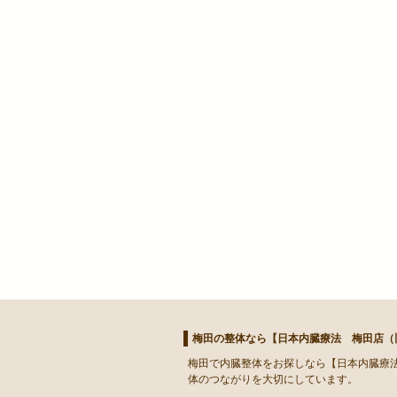
梅田の整体なら【日本内臓療法 梅田店（旧
梅田
で
内臓整体
をお探しなら【日本内臓療法
体のつながりを大切にしています。