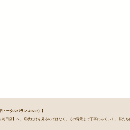
トータルバランスover）】
 梅田店】へ。 症状だけを見るのではなく、その背景まで丁寧にみていく。 私た