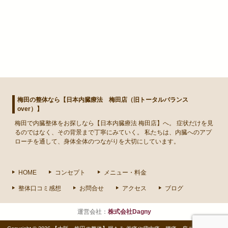
梅田の整体なら【日本内臓療法 梅田店（旧トータルバランス
over）】
梅田
で
内臓整体
をお探しなら【日本内臓療法 梅田店】へ。 症状だけを見
るのではなく、その背景まで丁寧にみていく。 私たちは、内臓へのアプ
ローチを通して、身体全体のつながりを大切にしています。
HOME
コンセプト
メニュー・料金
整体口コミ感想
お問合せ
アクセス
ブログ
運営会社：
株式会社Dagny