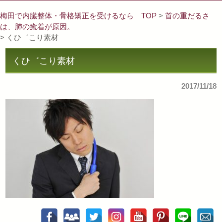
梅田で内臓整体・骨格矯正を受けるなら TOP
>
首の重だるさ
は、肺の癒着が原因。
> くひ゛こり素材
くひ゛こり素材
2017/11/18