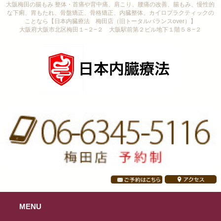
大阪梅田の腸もみ 整体・首痛や背中痛、肩こり、腰痛の改善、腸もみ、慢性的
な下痢、胃もたれ、骨盤矯正、骨格矯正、内臓整体、カイロプラクティックの
ことなら【日本内臓療法 梅田店（旧トータルバランスover）】
大阪府大阪市北区梅田１−２−２ 大阪駅前第２ビル地下１階５８−２
MENU