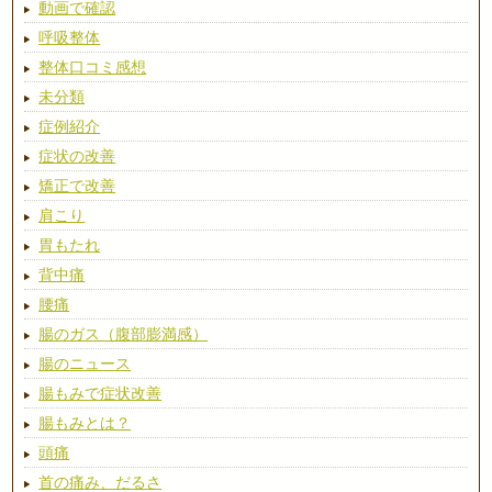
動画で確認
呼吸整体
整体口コミ感想
未分類
症例紹介
症状の改善
矯正で改善
肩こり
胃もたれ
背中痛
腰痛
腸のガス（腹部膨満感）
腸のニュース
腸もみで症状改善
腸もみとは？
頭痛
首の痛み、だるさ