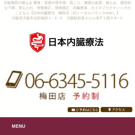
大阪梅田の腸もみ 整体・首痛や背中痛、肩こり、腰痛の改善、腸もみ、慢性的
な下痢、胃もたれ、骨盤矯正、骨格矯正、内臓整体、カイロプラクティックの
ことなら【日本内臓療法 梅田店（旧トータルバランスover）】
大阪府大阪市北区梅田１−２−２ 大阪駅前第２ビル地下１階５８−２
MENU