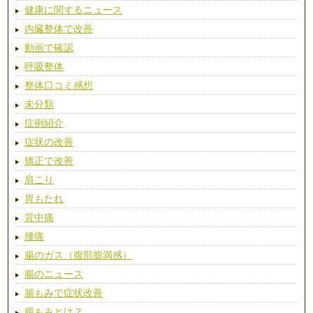
健康に関するニュース
内臓整体で改善
動画で確認
呼吸整体
整体口コミ感想
未分類
症例紹介
症状の改善
矯正で改善
肩こり
胃もたれ
背中痛
腰痛
腸のガス（腹部膨満感）
腸のニュース
腸もみで症状改善
腸もみとは？