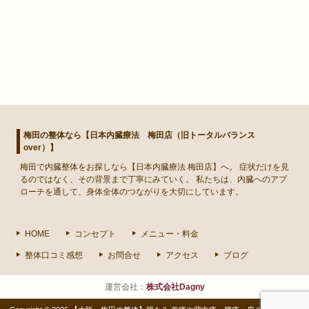
梅田の整体なら【日本内臓療法 梅田店（旧トータルバランス
over）】
梅田
で
内臓整体
をお探しなら【日本内臓療法 梅田店】へ。 症状だけを見
るのではなく、その背景まで丁寧にみていく。 私たちは、内臓へのアプ
ローチを通して、身体全体のつながりを大切にしています。
HOME
コンセプト
メニュー・料金
整体口コミ感想
お問合せ
アクセス
ブログ
運営会社：
株式会社Dagny