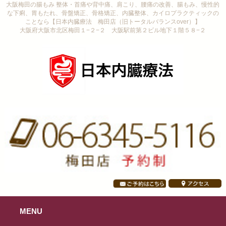
大阪梅田の腸もみ 整体・首痛や背中痛、肩こり、腰痛の改善、腸もみ、慢性的
な下痢、胃もたれ、骨盤矯正、骨格矯正、内臓整体、カイロプラクティックの
ことなら【日本内臓療法 梅田店（旧トータルバランスover）】
大阪府大阪市北区梅田１−２−２ 大阪駅前第２ビル地下１階５８−２
MENU