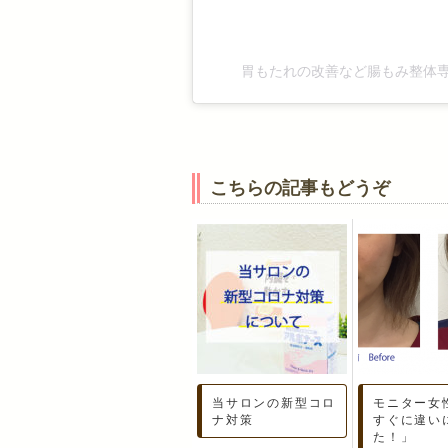
胃もたれの改善など腸もみ整体専門:o
こちらの記事もどうぞ
当サロンの新型コロ
モニター女
ナ対策
すぐに違い
た！」