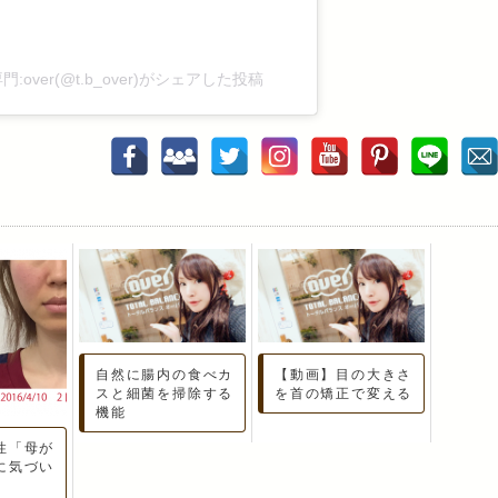
ver(@t.b_over)がシェアした投稿
自然に腸内の食べカ
【動画】目の大きさ
スと細菌を掃除する
を首の矯正で変える
機能
性「母が
に気づい