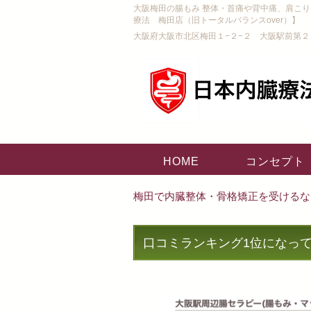
大阪梅田の腸もみ 整体・首痛や背中痛、肩こ
療法 梅田店（旧トータルバランスover）】
大阪府大阪市北区梅田１−２−２ 大阪駅前第２
HOME
コンセプト
梅田で内臓整体・骨格矯正を受けるな
口コミランキング1位になっ