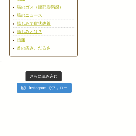
腸のガス（腹部膨満感）
腸のニュース
腸もみで症状改善
腸もみとは？
頭痛
首の痛み、だるさ
さらに読み込む
Instagram でフォロー