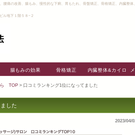
り、腰痛の改善、腸もみ、慢性的な下痢、胃もたれ、骨盤矯正、骨格矯正、内臓整体
ビル地下１階５８−２
腸もみの効果
骨格矯正
内臓整体&カイロ
ら TOP
> 口コミランキング1位になってました
てました
2023/04/0