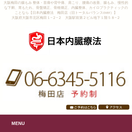
大阪梅田の腸もみ 整体・首痛や背中痛、肩こり、腰痛の改善、腸もみ、慢性的
な下痢、胃もたれ、骨盤矯正、骨格矯正、内臓整体、カイロプラクティックの
ことなら【日本内臓療法 梅田店（旧トータルバランスover）】
大阪府大阪市北区梅田１−２−２ 大阪駅前第２ビル地下１階５８−２
MENU