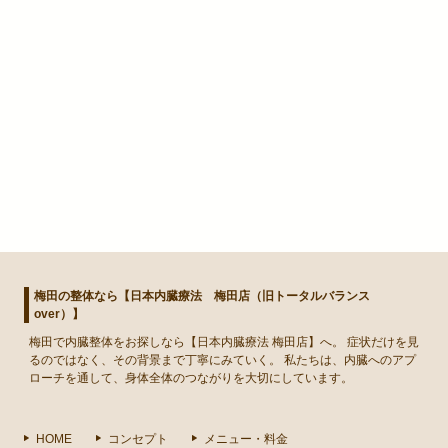
梅田の整体なら【日本内臓療法 梅田店（旧トータルバランス
over）】
梅田
で
内臓整体
をお探しなら【日本内臓療法 梅田店】へ。 症状だけを見
るのではなく、その背景まで丁寧にみていく。 私たちは、内臓へのアプ
ローチを通して、身体全体のつながりを大切にしています。
HOME
コンセプト
メニュー・料金