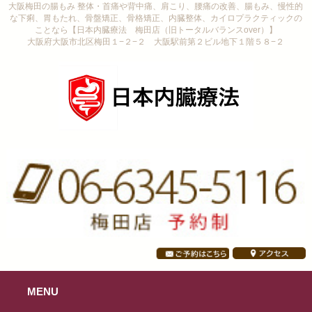
大阪梅田の腸もみ 整体・首痛や背中痛、肩こり、腰痛の改善、腸もみ、慢性的
な下痢、胃もたれ、骨盤矯正、骨格矯正、内臓整体、カイロプラクティックの
ことなら【日本内臓療法 梅田店（旧トータルバランスover）】
大阪府大阪市北区梅田１−２−２ 大阪駅前第２ビル地下１階５８−２
MENU