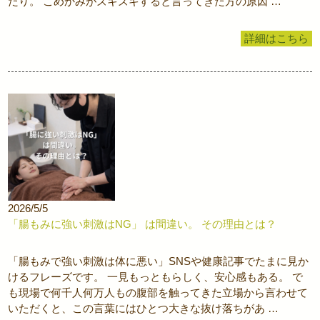
たり。 こめかみがズキズキすると言ってきた方の原因 …
詳細はこちら
2026/5/5
「腸もみに強い刺激はNG」 は間違い。 その理由とは？
「腸もみで強い刺激は体に悪い」SNSや健康記事でたまに見か
けるフレーズです。 一見もっともらしく、安心感もある。 で
も現場で何千人何万人もの腹部を触ってきた立場から言わせて
いただくと、この言葉にはひとつ大きな抜け落ちがあ …