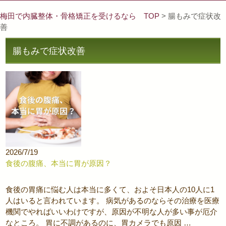
梅田で内臓整体・骨格矯正を受けるなら TOP
> 腸もみで症状改
善
腸もみで症状改善
2026/7/19
食後の腹痛、本当に胃が原因？
食後の胃痛に悩む人は本当に多くて、およそ日本人の10人に1
人はいると言われています。 病気があるのならその治療を医療
機関でやればいいわけですが、原因が不明な人が多い事が厄介
なところ。 胃に不調があるのに、胃カメラでも原因 …