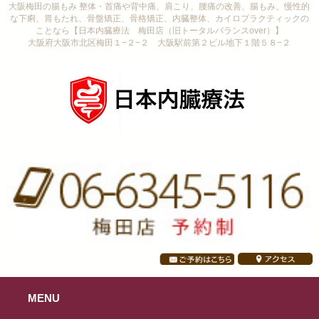
大阪梅田の腸もみ 整体・首痛や背中痛、肩こり、腰痛の改善、腸もみ、慢性的
な下痢、胃もたれ、骨盤矯正、骨格矯正、内臓整体、カイロプラクティックの
ことなら【日本内臓療法 梅田店（旧トータルバランスover）】
大阪府大阪市北区梅田１−２−２ 大阪駅前第２ビル地下１階５８−２
MENU