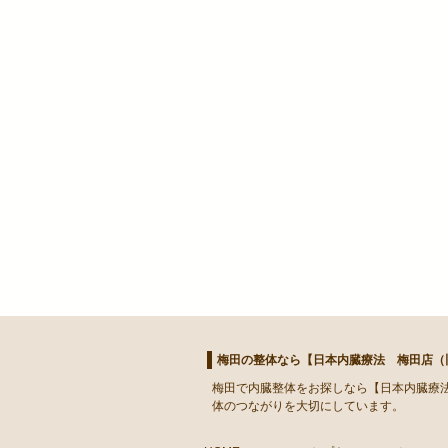
梅田の整体なら【日本内臓療法 梅田店（旧
梅田
で
内臓整体
をお探しなら【日本内臓療法
体のつながりを大切にしています。