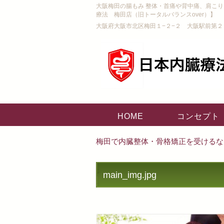
大阪梅田の腸もみ 整体・首痛や背中痛、肩こ
療法 梅田店（旧トータルバランスover）】
大阪府大阪市北区梅田１−２−２ 大阪駅前第２
HOME
コンセプト
梅田で内臓整体・骨格矯正を受けるな
main_img.jpg