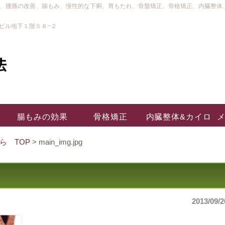
り、腰痛の改善、腸もみ、慢性的な下痢、胃もたれ、骨盤矯正、骨格矯正、内臓整体
ビル地下１階５８−２
腸もみの効果
骨格矯正
内臓整体&カイロ
ら TOP
> main_img.jpg
2013/09/2