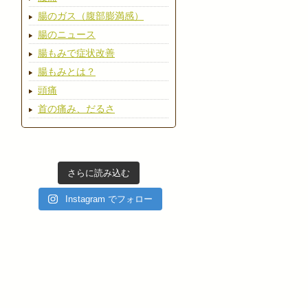
腸のガス（腹部膨満感）
腸のニュース
腸もみで症状改善
腸もみとは？
頭痛
首の痛み、だるさ
さらに読み込む
Instagram でフォロー