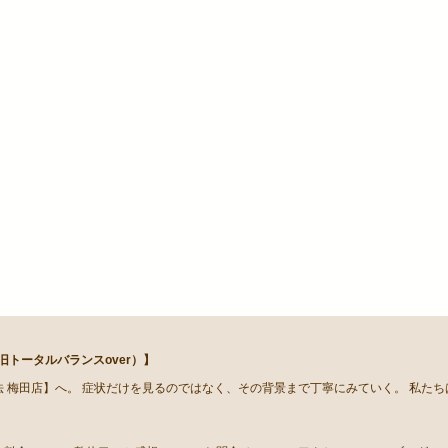
トータルバランスover）】
 梅田店】へ。 症状だけを見るのではなく、その背景まで丁寧にみていく。 私た