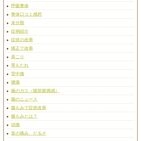
呼吸整体
整体口コミ感想
未分類
症例紹介
症状の改善
矯正で改善
肩こり
胃もたれ
背中痛
腰痛
腸のガス（腹部膨満感）
腸のニュース
腸もみで症状改善
腸もみとは？
頭痛
首の痛み、だるさ