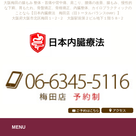
大阪梅田の腸もみ 整体・首痛や背中痛、肩こり、腰痛の改善、腸もみ、慢性的
な下痢、胃もたれ、骨盤矯正、骨格矯正、内臓整体、カイロプラクティックの
ことなら【日本内臓療法 梅田店（旧トータルバランスover）】
大阪府大阪市北区梅田１−２−２ 大阪駅前第２ビル地下１階５８−２
MENU