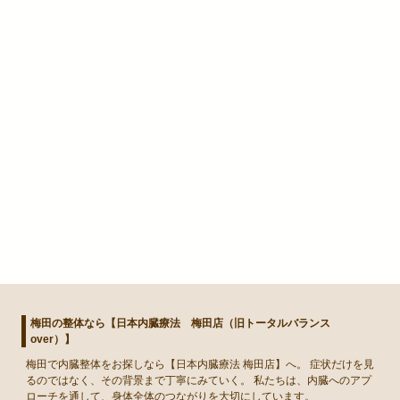
梅田の整体なら【日本内臓療法 梅田店（旧トータルバランス
over）】
梅田
で
内臓整体
をお探しなら【日本内臓療法 梅田店】へ。 症状だけを見
るのではなく、その背景まで丁寧にみていく。 私たちは、内臓へのアプ
ローチを通して、身体全体のつながりを大切にしています。