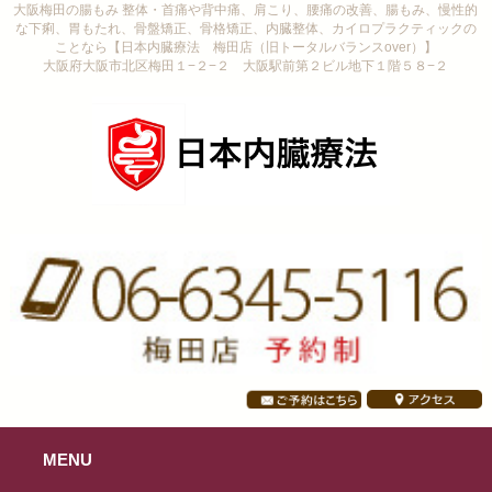
大阪梅田の腸もみ 整体・首痛や背中痛、肩こり、腰痛の改善、腸もみ、慢性的
な下痢、胃もたれ、骨盤矯正、骨格矯正、内臓整体、カイロプラクティックの
ことなら【日本内臓療法 梅田店（旧トータルバランスover）】
大阪府大阪市北区梅田１−２−２ 大阪駅前第２ビル地下１階５８−２
MENU