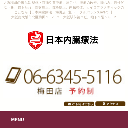
大阪梅田の腸もみ 整体・首痛や背中痛、肩こり、腰痛の改善、腸もみ、慢性的
な下痢、胃もたれ、骨盤矯正、骨格矯正、内臓整体、カイロプラクティックの
ことなら【日本内臓療法 梅田店（旧トータルバランスover）】
大阪府大阪市北区梅田１−２−２ 大阪駅前第２ビル地下１階５８−２
MENU