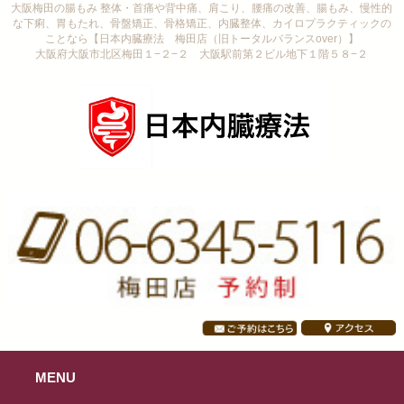
大阪梅田の腸もみ 整体・首痛や背中痛、肩こり、腰痛の改善、腸もみ、慢性的
な下痢、胃もたれ、骨盤矯正、骨格矯正、内臓整体、カイロプラクティックの
ことなら【日本内臓療法 梅田店（旧トータルバランスover）】
大阪府大阪市北区梅田１−２−２ 大阪駅前第２ビル地下１階５８−２
MENU