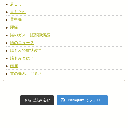
肩こり
胃もたれ
背中痛
腰痛
腸のガス（腹部膨満感）
腸のニュース
腸もみで症状改善
腸もみとは？
頭痛
首の痛み、だるさ
さらに読み込む
Instagram でフォロー