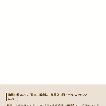
梅田の整体なら【日本内臓療法 梅田店（旧トータルバランス
over）】
梅田
で
内臓整体
をお探しなら【日本内臓療法 梅田店】へ。 症状だけを見