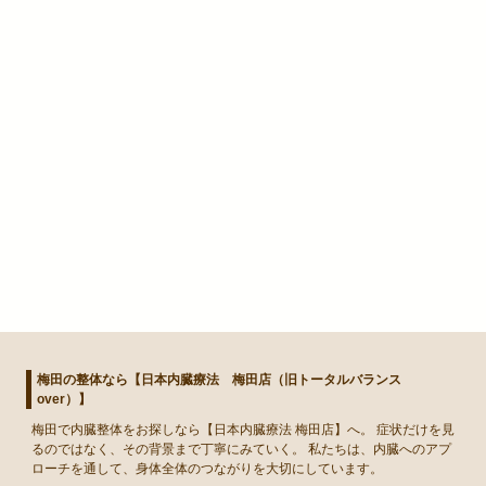
梅田の整体なら【日本内臓療法 梅田店（旧トータルバランス
over）】
梅田
で
内臓整体
をお探しなら【日本内臓療法 梅田店】へ。 症状だけを見
るのではなく、その背景まで丁寧にみていく。 私たちは、内臓へのアプ
ローチを通して、身体全体のつながりを大切にしています。