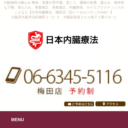
大阪梅田の腸もみ 整体・首痛や背中痛、肩こり、腰痛の改善、腸もみ、慢性的
な下痢、胃もたれ、骨盤矯正、骨格矯正、内臓整体、カイロプラクティックの
ことなら【日本内臓療法 梅田店（旧トータルバランスover）】
大阪府大阪市北区梅田１−２−２ 大阪駅前第２ビル地下１階５８−２
MENU