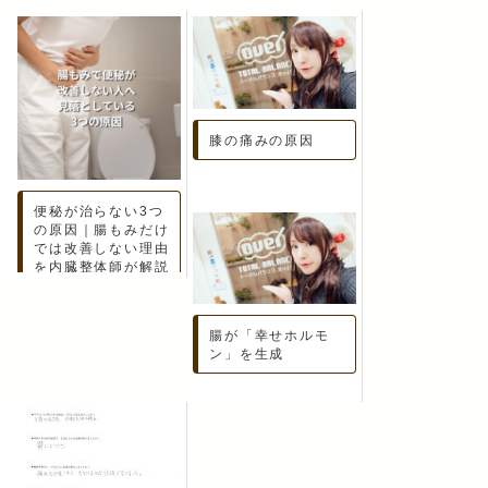
膝の痛みの原因
便秘が治らない3つ
の原因｜腸もみだけ
では改善しない理由
を内臓整体師が解説
腸が「幸せホルモ
ン」を生成