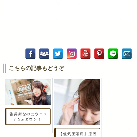
こちらの記事もどうぞ
呑兵衛なのにウエス
ト7.5㎝ダウン！
【低気圧頭痛】原因