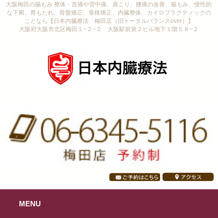
大阪梅田の腸もみ 整体・首痛や背中痛、肩こり、腰痛の改善、腸もみ、慢性的
な下痢、胃もたれ、骨盤矯正、骨格矯正、内臓整体、カイロプラクティックの
ことなら【日本内臓療法 梅田店（旧トータルバランスover）】
大阪府大阪市北区梅田１−２−２ 大阪駅前第２ビル地下１階５８−２
MENU