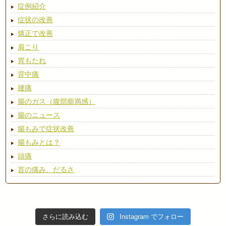
症例紹介
症状の改善
矯正で改善
肩こり
胃もたれ
背中痛
腰痛
腸のガス（腹部膨満感）
腸のニュース
腸もみで症状改善
腸もみとは？
頭痛
首の痛み、だるさ
さらに読み込む
Instagram でフォロー