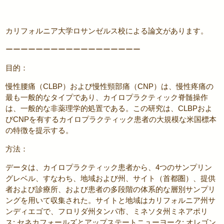
カリフォルニア大学ロサンゼルス校による論文があります。
ーーーーーーーーーーーーーーーーーー
目的：
慢性腰痛（CLBP）および慢性頸部痛（CNP）は、慢性疼痛の
最も一般的なタイプであり、
カイロプラクティック
脊髄操作
は、一般的な非薬理学的処置である。この研究は、CLBPおよ
びCNPを有する
カイロプラクティック
患者の大規模な米国標本
の特徴を提示する。
方法：
データは、
カイロプラクティック
患者から、4つのサンプリン
グレベル、すなわち、地域および州、サイト（首都圏）、提供
者および診療所、および患者の多段階の体系的な層別サンプリ
ングを用いて収集された。サイトと地域はカリフォルニア州サ
ンディエゴで、フロリダ州タンパ市、ミネソタ州ミネアポリ
ス; セネカフォールズとアップステートニューヨーク; オレゴン