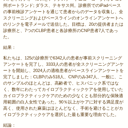
州ポートランド; ダラス、テキサス州。診療所でのiPadベース
の事前検診アンケートを通じて患者からのデータを収集し、全
スクリーニングおよびベースラインのオンラインアンケートへ
のリンクを電子メールで送信した。目標は、20の提供者または
診療所と、7つのCLBP患者と各診療所のCNP患者7人であっ
た。
結果：
私たちは、125の診療所で6342人の患者が事前スクリーニング
アンケートを完了し、3333人の患者が全スクリーニングアンケ
ートを開始し、2024人の適格患者がベースラインアンケートを
完了しました：CLBPのみ518人、CNPのみ347人、一般に、こ
のサンプルのほとんどは、高齢者で、ヒスパニック系ではな
く、数年にわたって
カイロプラクティック
ケアを使用していた
カイロプラクティック
ケアのための少なくとも部分的な保険適
用範囲の白人女性であった。90％以上がケアに対する満足度が
高く、使用された麻薬はほとんどなく、手術を避けることが
カ
イロプラクティック
ケアを選択した最も重要な理由でした。
結論：