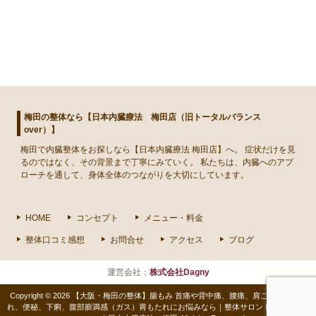
梅田の整体なら【日本内臓療法 梅田店（旧トータルバランス
over）】
梅田
で
内臓整体
をお探しなら【日本内臓療法 梅田店】へ。 症状だけを見
るのではなく、その背景まで丁寧にみていく。 私たちは、内臓へのアプ
ローチを通して、身体全体のつながりを大切にしています。
HOME
コンセプト
メニュー・料金
整体口コミ感想
お問合せ
アクセス
ブログ
運営会社：
株式会社Dagny
Copyright © 2026 【大阪・梅田の整体】腸もみ 首痛や背中痛、腰痛、肩こり、胃もた
れ、便秘、下痢、腹部膨満感（ガス）胃もたれにお悩みなら｜整体サロントータルバラ