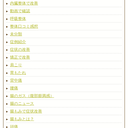
内臓整体で改善
動画で確認
呼吸整体
整体口コミ感想
未分類
症例紹介
症状の改善
矯正で改善
肩こり
胃もたれ
背中痛
腰痛
腸のガス（腹部膨満感）
腸のニュース
腸もみで症状改善
腸もみとは？
頭痛