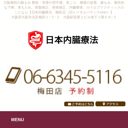
大阪梅田の腸もみ 整体・首痛や背中痛、肩こり、腰痛の改善、腸もみ、慢性的
な下痢、胃もたれ、骨盤矯正、骨格矯正、内臓整体、カイロプラクティックの
ことなら【日本内臓療法 梅田店（旧トータルバランスover）】
大阪府大阪市北区梅田１−２−２ 大阪駅前第２ビル地下１階５８−２
MENU