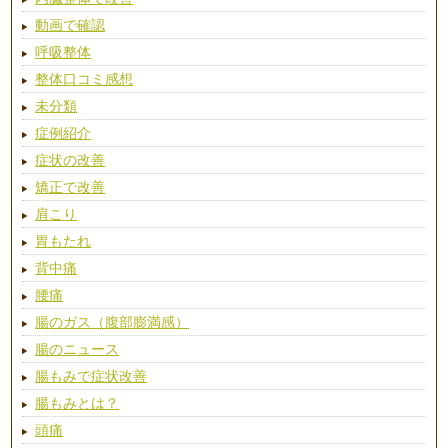
動画で確認
呼吸整体
整体口コミ感想
未分類
症例紹介
症状の改善
矯正で改善
肩こり
胃もたれ
背中痛
腰痛
腸のガス（腹部膨満感）
腸のニュース
腸もみで症状改善
腸もみとは？
頭痛