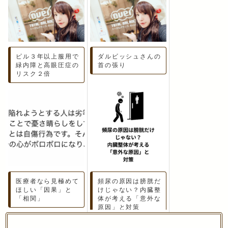
ピル３年以上服用で
ダルビッシュさんの
緑内障と高眼圧症の
首の張り
リスク２倍
医療者なら見極めて
頻尿の原因は膀胱だ
ほしい「因果」と
けじゃない？内臓整
「相関」
体が考える「意外な
原因」と対策