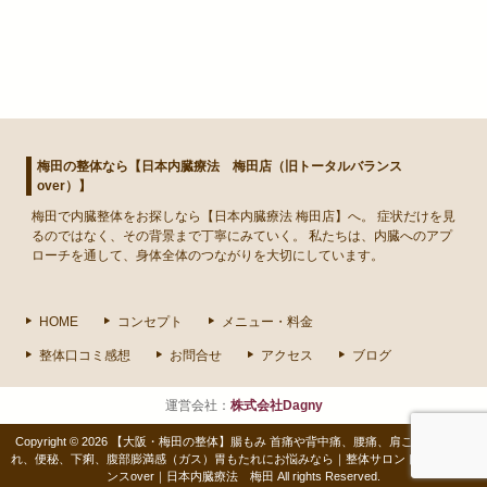
梅田の整体なら【日本内臓療法 梅田店（旧トータルバランス
over）】
梅田
で
内臓整体
をお探しなら【日本内臓療法 梅田店】へ。 症状だけを見
るのではなく、その背景まで丁寧にみていく。 私たちは、内臓へのアプ
ローチを通して、身体全体のつながりを大切にしています。
HOME
コンセプト
メニュー・料金
整体口コミ感想
お問合せ
アクセス
ブログ
運営会社：
株式会社Dagny
Copyright © 2026 【大阪・梅田の整体】腸もみ 首痛や背中痛、腰痛、肩こり、胃もた
れ、便秘、下痢、腹部膨満感（ガス）胃もたれにお悩みなら｜整体サロントータルバラ
ンスover｜日本内臓療法 梅田 All rights Reserved.