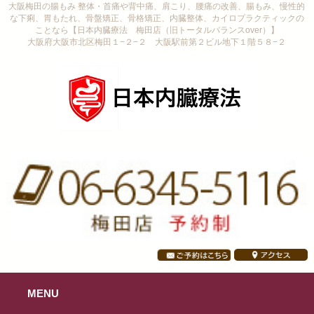
大阪梅田の腸もみ 整体・首痛や背中痛、肩こり、腰痛の改善、腸もみ、慢性的
な下痢、胃もたれ、骨盤矯正、骨格矯正、内臓整体、カイロプラクティックの
ことなら【日本内臓療法 梅田店（旧トータルバランスover）】
大阪府大阪市北区梅田１−２−２ 大阪駅前第２ビル地下１階５８−２
MENU