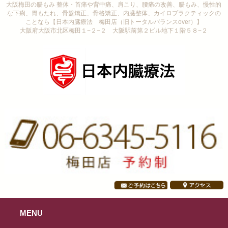
大阪梅田の腸もみ 整体・首痛や背中痛、肩こり、腰痛の改善、腸もみ、慢性的
な下痢、胃もたれ、骨盤矯正、骨格矯正、内臓整体、カイロプラクティックの
ことなら【日本内臓療法 梅田店（旧トータルバランスover）】
大阪府大阪市北区梅田１−２−２ 大阪駅前第２ビル地下１階５８−２
MENU