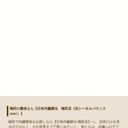
梅田の整体なら【日本内臓療法 梅田店（旧トータルバランス
over）】
梅田
で
内臓整体
をお探しなら【日本内臓療法 梅田店】へ。 症状だけを見
るのではなく、その背景まで丁寧にみていく。 私たちは、内臓へのアプ