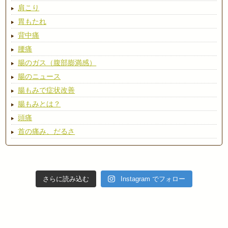
肩こり
胃もたれ
背中痛
腰痛
腸のガス（腹部膨満感）
腸のニュース
腸もみで症状改善
腸もみとは？
頭痛
首の痛み、だるさ
さらに読み込む
Instagram でフォロー