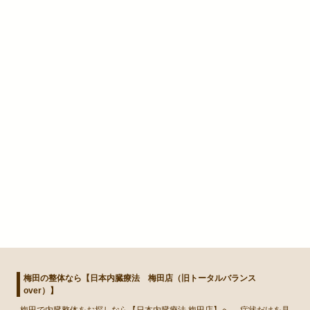
梅田の整体なら【日本内臓療法 梅田店（旧トータルバランス
over）】
梅田
で
内臓整体
をお探しなら【日本内臓療法 梅田店】へ。 症状だけを見