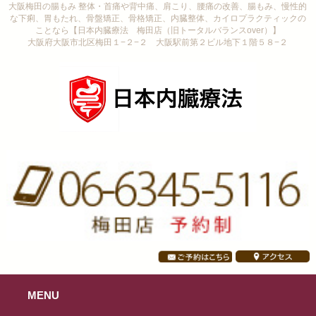
大阪梅田の腸もみ 整体・首痛や背中痛、肩こり、腰痛の改善、腸もみ、慢性的
な下痢、胃もたれ、骨盤矯正、骨格矯正、内臓整体、カイロプラクティックの
ことなら【日本内臓療法 梅田店（旧トータルバランスover）】
大阪府大阪市北区梅田１−２−２ 大阪駅前第２ビル地下１階５８−２
MENU