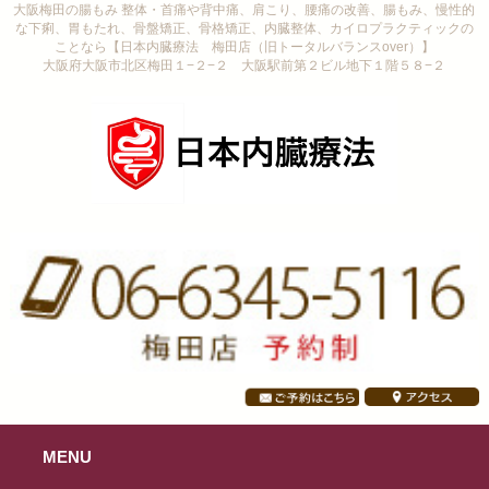
大阪梅田の腸もみ 整体・首痛や背中痛、肩こり、腰痛の改善、腸もみ、慢性的
な下痢、胃もたれ、骨盤矯正、骨格矯正、内臓整体、カイロプラクティックの
ことなら【日本内臓療法 梅田店（旧トータルバランスover）】
大阪府大阪市北区梅田１−２−２ 大阪駅前第２ビル地下１階５８−２
MENU