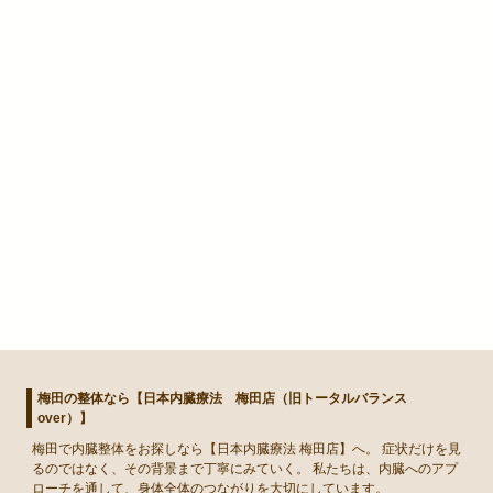
梅田の整体なら【日本内臓療法 梅田店（旧トータルバランス
over）】
梅田
で
内臓整体
をお探しなら【日本内臓療法 梅田店】へ。 症状だけを見
るのではなく、その背景まで丁寧にみていく。 私たちは、内臓へのアプ
ローチを通して、身体全体のつながりを大切にしています。