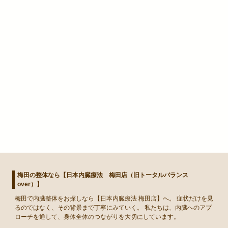
梅田の整体なら【日本内臓療法 梅田店（旧トータルバランス
over）】
梅田
で
内臓整体
をお探しなら【日本内臓療法 梅田店】へ。 症状だけを見
るのではなく、その背景まで丁寧にみていく。 私たちは、内臓へのアプ
ローチを通して、身体全体のつながりを大切にしています。