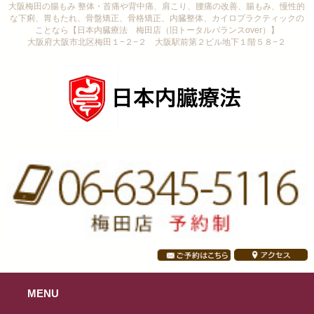
大阪梅田の腸もみ 整体・首痛や背中痛、肩こり、腰痛の改善、腸もみ、慢性的
な下痢、胃もたれ、骨盤矯正、骨格矯正、内臓整体、カイロプラクティックの
ことなら【日本内臓療法 梅田店（旧トータルバランスover）】
大阪府大阪市北区梅田１−２−２ 大阪駅前第２ビル地下１階５８−２
MENU